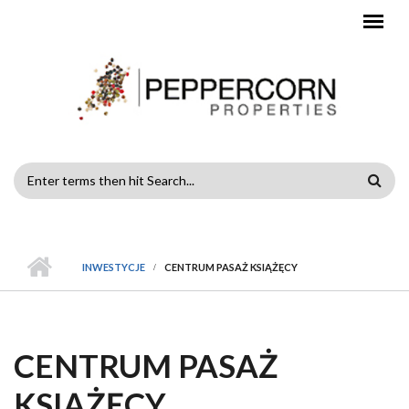
Przejdź do treści
FORMULARZ
WYSZUKIWANIA
MENU GŁÓWNE
INWESTYCJE
CENTRUM PASAŻ KSIĄŻĘCY
CENTRUM PASAŻ
KSIĄŻĘCY